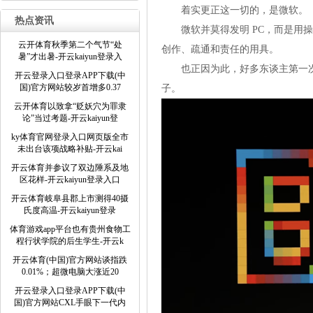
着实更正这一切的，是微软。
热点资讯
微软并莫得发明 PC，而是用操
云开体育秋季第二个气节“处
创作、疏通和责任的用具。
暑”才出暑-开云kaiyun登录入
也正因为此，好多东谈主第一次用
开云登录入口登录APP下载(中
国)官方网站较岁首增多0.37
子。
云开体育以致拿“贬妖穴为罪隶
论”当过考题-开云kaiyun登
ky体育官网登录入口网页版全市
未出台该项战略补贴-开云kai
开云体育并参议了双边陲系及地
区花样-开云kaiyun登录入口
开云体育岐阜县郡上市测得40摄
氏度高温-开云kaiyun登录
体育游戏app平台也有贵州食物工
程行状学院的后生学生-开云k
开云体育(中国)官方网站谈指跌
0.01%；超微电脑大涨近20
开云登录入口登录APP下载(中
国)官方网站CXL手眼下一代内