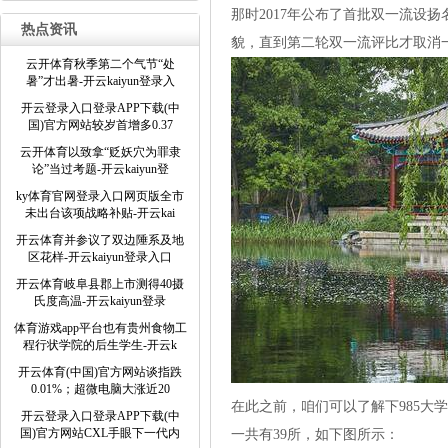
那时2017年公布了首批双一流设扬
热点资讯
貌，直到第二轮双一流评比才取消
云开体育秋季第二个气节“处
暑”才出暑-开云kaiyun登录入
开云登录入口登录APP下载(中
国)官方网站较岁首增多0.37
云开体育以致拿“贬妖穴为罪隶
论”当过考题-开云kaiyun登
ky体育官网登录入口网页版全市
未出台该项战略补贴-开云kai
开云体育并参议了双边陲系及地
区花样-开云kaiyun登录入口
开云体育岐阜县郡上市测得40摄
氏度高温-开云kaiyun登录
体育游戏app平台也有贵州食物工
程行状学院的后生学生-开云k
开云体育(中国)官方网站谈指跌
0.01%；超微电脑大涨近20
在此之前，咱们可以了解下985大
开云登录入口登录APP下载(中
国)官方网站CXL手眼下一代内
一共有39所，如下图所示：