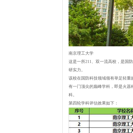
南京理工大学
这是一所211、双一流高校，是
研实力。
该校在国防科技领域领有举足轻重
有一门顶尖的巅峰学科，即是火器科
科。
第四轮学科评估效果如下：