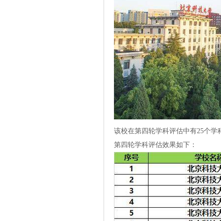
该校在第四轮学科评估中有25个学
第四轮学科评估效果如下：