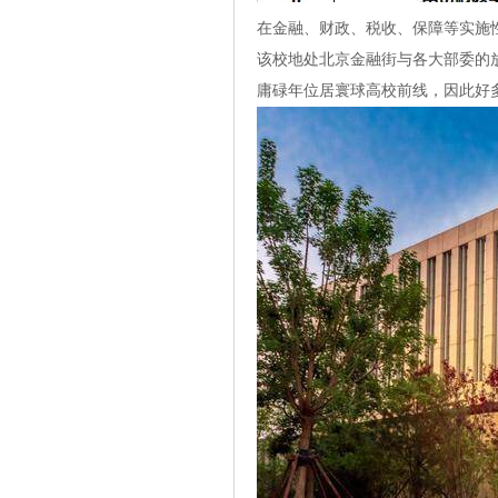
在金融、财政、税收、保障等实施
该校地处北京金融街与各大部委的
庸碌年位居寰球高校前线，因此好多