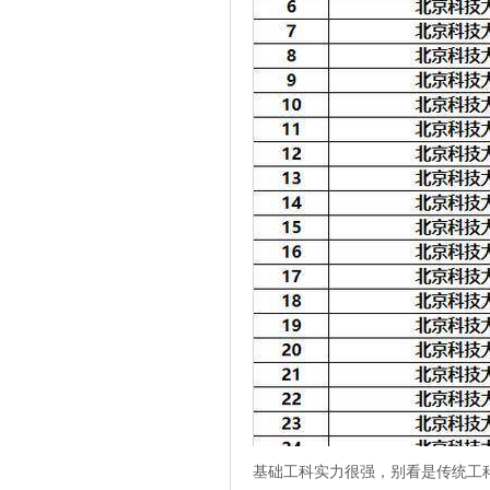
基础工科实力很强，别看是传统工